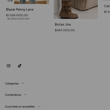
-
20
%
Cam
Blazer Penny Lane
$1.
$1.024.000,00
$1.280.000,00
Botas Joe
$340.000,00
Categorías
Contactános
Suscribite al newsletter