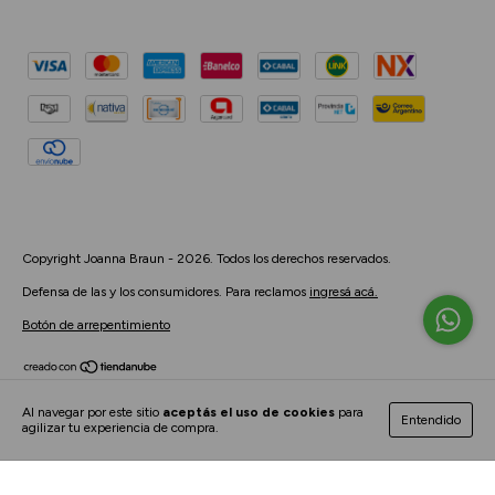
Copyright Joanna Braun - 2026. Todos los derechos reservados.
Defensa de las y los consumidores. Para reclamos
ingresá acá.
Botón de arrepentimiento
Al navegar por este sitio
aceptás el uso de cookies
para
Entendido
agilizar tu experiencia de compra.