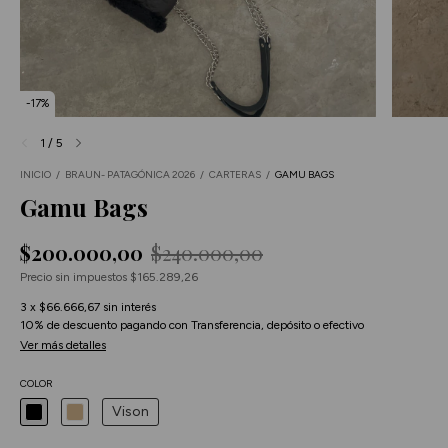
-
17
%
1
/
5
INICIO
/
BRAUN- PATAGÓNICA 2026
/
CARTERAS
/
GAMU BAGS
Gamu Bags
$200.000,00
$240.000,00
Precio sin impuestos
$165.289,26
3
x
$66.666,67
sin interés
10% de descuento
pagando con Transferencia, depósito o efectivo
Ver más detalles
COLOR
Vison