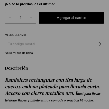
¡No te lo pierdas, es el último!
MEDIOS DE ENVÍO
Cambiar CP
Entregas para el CP:
No sé mi código postal
Descripción
Bandolera rectangular con tira larga de
cuero y cadena plateada para llevarla corta.
Acceso con cierre metalico oro. I
deal para llevar
telefono llaves y billetera muy comoda y practica fit noche.