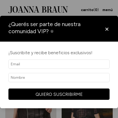
carrito
(
0
)
menú
¿Querés ser parte de nuestra
×
comunidad VIP? ⭐
INICIO
/
SKIRT & SHORTS
¡Suscribite y recibe beneficios exclusivos!
SKIRT & SHORTS
Filtrar y ordenar
11 productos
QUIERO SUSCRIBIRME