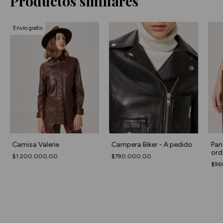
Productos similares
Envío gratis
Camisa Valerie
Campera Biker - A pedido
Pant
ord
$1.200.000,00
$790.000,00
$96