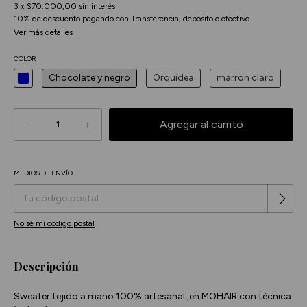
3
x
$70.000,00
sin interés
10% de descuento
pagando con Transferencia, depósito o efectivo
Ver más detalles
COLOR
Chocolate y negro
Orquídea
marron claro
MEDIOS DE ENVÍO
Cambiar CP
Entregas para el CP:
No sé mi código postal
Descripción
Sweater tejido a mano 100% artesanal ,en MOHAIR con técnica