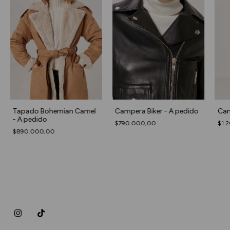
Tapado Bohemian Camel
Campera Biker - A pedido
Cam
- A pedido
$790.000,00
$1.
$890.000,00