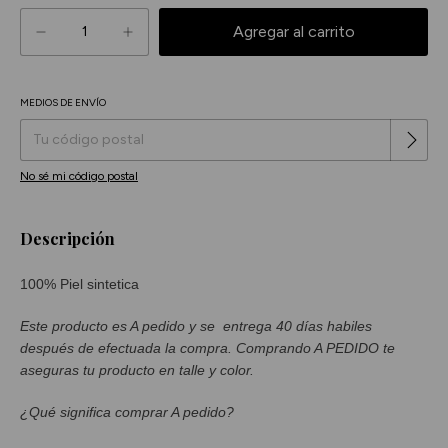
MEDIOS DE ENVÍO
Cambiar CP
Entregas para el CP:
No sé mi código postal
Descripción
100% Piel sintetica
Este producto es A pedido y se entrega 40 días habiles
después de efectuada la compra. Comprando A PEDIDO te
aseguras tu producto en talle y color.
¿Qué significa comprar A pedido?