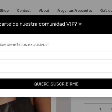
Shop
Contact
About
Preguntas Frecuentes
Guía de
parte de nuestra comunidad VIP? ⭐
INICIO
/
SALE !
/
TOP 
Top Emi
cibe beneficios exclusivos!
$150.000,0
Precio sin impuestos
3
x
$50.000,00
sin
10% de descuento
pa
Ver más detalles
QUIERO SUSCRIBIRME
COLOR