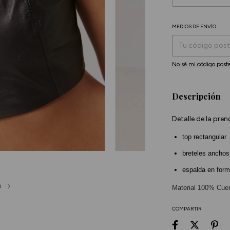
MEDIOS DE ENVÍO
Entregas para el CP:
No sé mi código posta
Descripción
Detalle de la pren
top rectangular
breteles anchos
espalda en form
3
Material 100% Cue
COMPARTIR