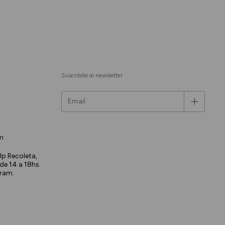
Suscribite al newsletter
m
p Recoleta,
 de 14 a 18hs.
gram.