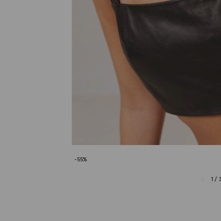
-
55
%
1
/