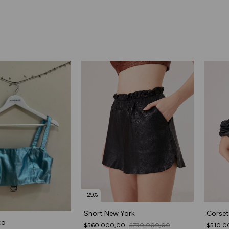
-
29
%
Short New York
Corset
co
$560.000,00
$790.000,00
$510.0