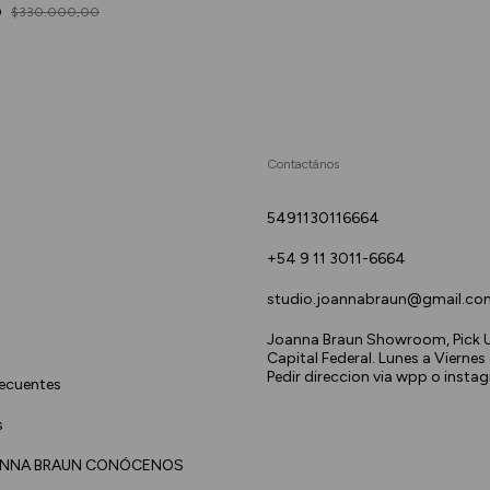
0
$330.000,00
Contactános
5491130116664
+54 9 11 3011-6664
studio.joannabraun@gmail.co
Joanna Braun Showroom, Pick U
Capital Federal. Lunes a Viernes
Pedir direccion via wpp o insta
recuentes
s
NNA BRAUN CONÓCENOS