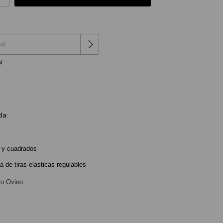
Cambiar CP
l
da:
 y cuadrados
a de tiras elasticas regulables
ro Ovino